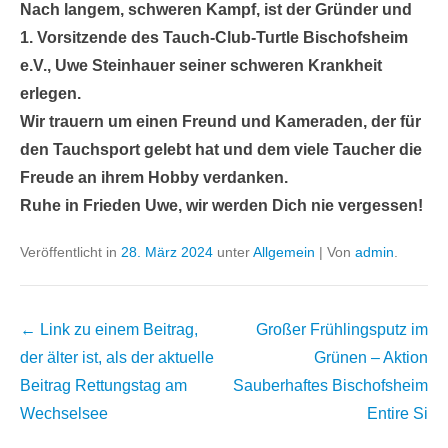
Nach langem, schweren Kampf, ist der Gründer und
1. Vorsitzende des Tauch-Club-Turtle Bischofsheim
e.V., Uwe Steinhauer seiner schweren Krankheit
erlegen.
Wir trauern um einen Freund und Kameraden, der für
den Tauchsport gelebt hat und dem viele Taucher die
Freude an ihrem Hobby verdanken.
Ruhe in Frieden Uwe, wir werden Dich nie vergessen!
Veröffentlicht in
28. März 2024
unter
Allgemein
|
Von
admin
.
Beitrags
← Link zu einem Beitrag,
Großer Frühlingsputz im
Übersicht
der älter ist, als der aktuelle
Grünen – Aktion
Beitrag
Rettungstag am
Sauberhaftes Bischofsheim
Wechselsee
Entire Si