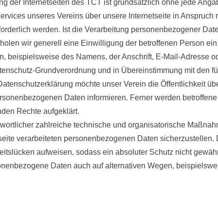
zung der Internetseiten des TCT ist grundsätzlich ohne jede A
ervices unseres Vereins über unsere Internetseite in Anspruc
rderlich werden. Ist die Verarbeitung personenbezogener Daten 
holen wir generell eine Einwilligung der betroffenen Person ein
, beispielsweise des Namens, der Anschrift, E-Mail-Adresse o
 Datenschutz-Grundverordnung und in Übereinstimmung mit den f
atenschutzerklärung möchte unser Verein die Öffentlichkeit üb
rsonenbezogenen Daten informieren. Ferner werden betroffene 
nden Rechte aufgeklärt.
ntwortlicher zahlreiche technische und organisatorische Maßna
tseite verarbeiteten personenbezogenen Daten sicherzustellen.
itslücken aufweisen, sodass ein absoluter Schutz nicht gewäh
rsonenbezogene Daten auch auf alternativen Wegen, beispielsweis