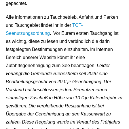
gepachtet.
Alle Informationen zu Tauchbetrieb, Anfahrt und Parken
und Tauchgebiet findet Ihr in der
TCT-
Seenutzungsordnung
. Vor Eurem ersten Tauchgang ist
es wichtig, diese zu lesen und verbindlich die darin
festgelegten Bestimmungen einzuhalten. Im Internen
Bereich unserer Website könnt ihr eine
Zufahrtsgenehmigung zum See beantragen.
Leider
verlangt die Gemeinde Biebesheim seit 2026 eine
Bearbeitungsgebühr von 20 € je Genehmigung. Der
Vorstand hat beschlossen jedem Seenutzer einen
einmaligen Zuschuß in Höhe von 10 € je Kalenderjahr zu
gewähren. Die verbleibende Restzahlung ist bei
Übergabe der Genehmigung an den Kassenwart zu
zahlen.
Diese Regelung wurde im Verlauf des Frühjahrs