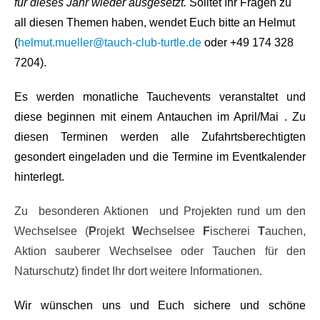
für dieses Jahr wieder ausgesetzt.
Solltet Ihr Fragen zu
all diesen Themen haben, wendet Euch bitte an Helmut
(
helmut.mueller@tauch-club-turtle.de
oder +49 174 328
7204).
Es werden monatliche Tauchevents veranstaltet und
diese beginnen mit einem Antauchen im April/Mai . Zu
diesen Terminen werden alle Zufahrtsberechtigten
gesondert eingeladen und die Termine im Eventkalender
hinterlegt.
Zu besonderen Aktionen und Projekten rund um den
Wechselsee (
P
rojekt
W
echselsee
F
ischerei
T
auchen,
Aktion sauberer Wechselsee oder Tauchen für den
Naturschutz) findet Ihr dort weitere Informationen.
Wir wünschen uns und Euch sichere und schöne