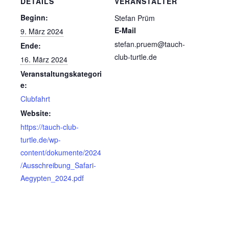
DETAILS
VERANSTALTER
Beginn:
Stefan Prüm
E-Mail
9. März 2024
stefan.pruem@tauch-
Ende:
club-turtle.de
16. März 2024
Veranstaltungskategori
e:
Clubfahrt
Website:
https://tauch-club-
turtle.de/wp-
content/dokumente/2024
/Ausschreibung_Safari-
Aegypten_2024.pdf