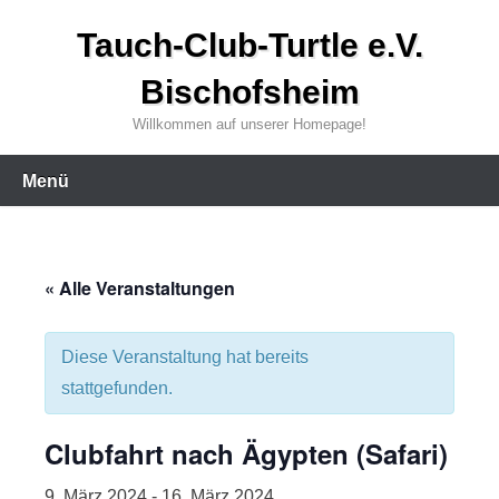
Zum
Tauch-Club-Turtle e.V.
Inhalt
wechseln
Bischofsheim
Willkommen auf unserer Homepage!
Menü
« Alle Veranstaltungen
Diese Veranstaltung hat bereits
stattgefunden.
Clubfahrt nach Ägypten (Safari)
9. März 2024
-
16. März 2024