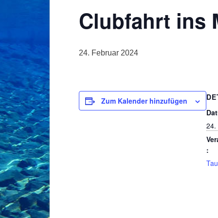
Clubfahrt ins
24. Februar 2024
DE
Zum Kalender hinzufügen
Da
24.
Ver
:
Tau