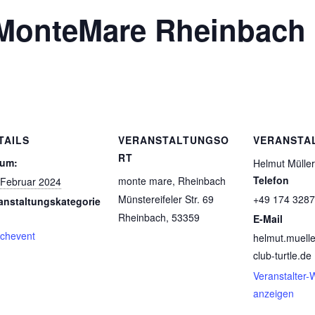
 MonteMare Rheinbach
TAILS
VERANSTALTUNGSO
VERANSTA
RT
tum:
Helmut Müller
Telefon
monte mare, Rheinbach
 Februar 2024
Münstereifeler Str. 69
+49 174 328
anstaltungskategorie
Rheinbach
,
53359
E-Mail
chevent
helmut.muell
club-turtle.de
Veranstalter-
anzeigen