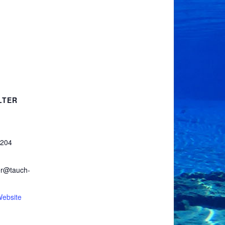
LTER
7204
er@tauch-
Website