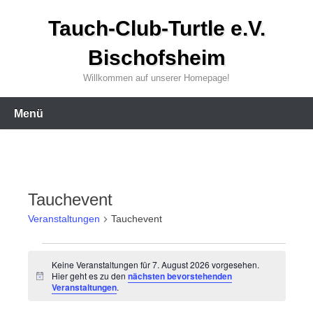
Zum
Tauch-Club-Turtle e.V.
Inhalt
wechseln
Bischofsheim
Willkommen auf unserer Homepage!
Menü
Tauchevent
Veranstaltungen
Tauchevent
Veranstaltungen
Keine Veranstaltungen für 7. August 2026 vorgesehen.
Hier geht es zu den
nächsten bevorstehenden
H
für
Veranstaltungen
.
i
n