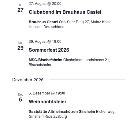
t
s
27. August @ 20:00
DO.
a
27
u
Clubabend im Brauhaus Castel
i
n
m
Brauhaus Castel
Otto-Suhr-Ring 27, Mainz-Kastel,
s
w
Hessen, Deutschland
c
ä
t
h
29. August @ 18:00
SA.
h
a
29
Sommerfest 2026
l
t
l
MSC-Bischofsheim
Ginsheimer Landstrasse 21,
e
Bischofsheim
t
e
n
u
.
Dezember 2026
n
n
5. Dezember @ 19:00
-
SA.
g
5
Weihnachtsfeier
A
N
Gaststätte Altrheinschützen Ginsheim
Eichenweg,
n
Ginsheim-Gustavsburg
a
s
v
i