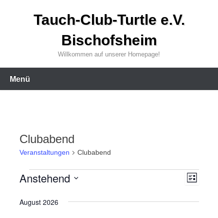
Zum
Tauch-Club-Turtle e.V.
Inhalt
wechseln
Bischofsheim
Willkommen auf unserer Homepage!
Menü
Clubabend
Veranstaltungen
Clubabend
Anstehend
Veranstaltungen
V
A
L
i
D
e
s
n
August 2026
a
t
r
e