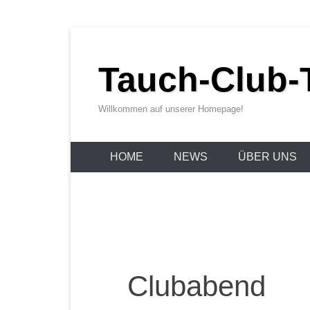
Zum
Inhalt
Tauch-Club-T
wechseln
Willkommen auf unserer Homepage!
HOME
NEWS
ÜBER UNS
Clubabend