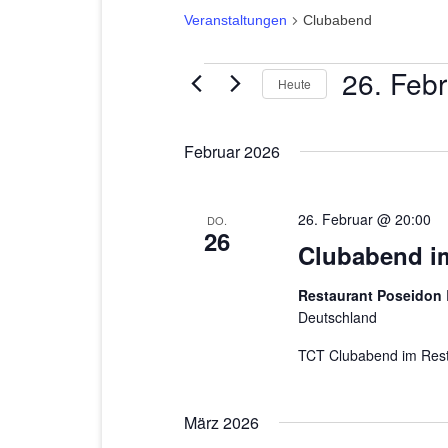
Veranstaltungen
Clubabend
26. Feb
Veranstaltungen
Heute
D
a
Februar 2026
t
u
26. Februar @ 20:00
DO.
m
26
Clubabend i
w
ä
Restaurant Poseidon
h
Deutschland
l
TCT Clubabend im Rest
e
n
März 2026
.