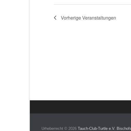
Vorherige
Veranstaltungen
Menü
der
Fußzeile
Urheberrecht © 2026
Tauch-Club-Turtle e.V. Bischof