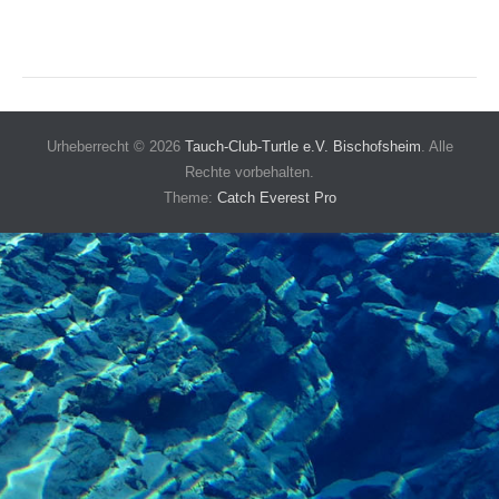
Menü
Urheberrecht © 2026
Tauch-Club-Turtle e.V. Bischofsheim
. Alle
der
Rechte vorbehalten.
Fußzeile
Theme:
Catch Everest Pro