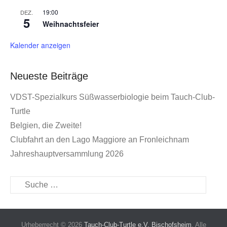
19:00
DEZ.
5
Weihnachtsfeier
Kalender anzeigen
Neueste Beiträge
VDST-Spezialkurs Süßwasserbiologie beim Tauch-Club-
Turtle
Belgien, die Zweite!
Clubfahrt an den Lago Maggiore an Fronleichnam
Jahreshauptversammlung 2026
Suche
Menü
Urheberrecht © 2026
Tauch-Club-Turtle e.V. Bischofsheim
. Alle