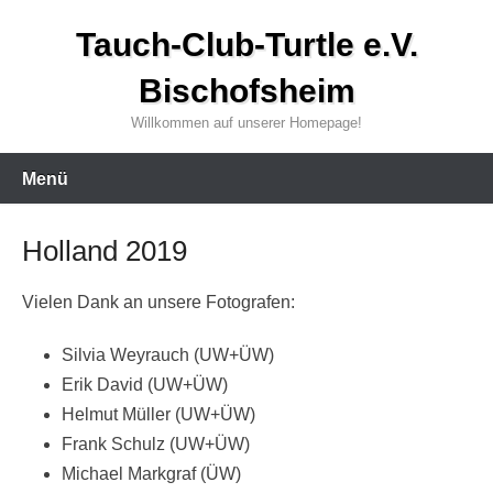
Zum
Tauch-Club-Turtle e.V.
Inhalt
wechseln
Bischofsheim
Willkommen auf unserer Homepage!
Menü
Holland 2019
Vielen Dank an unsere Fotografen:
Silvia Weyrauch (UW+ÜW)
Erik David (UW+ÜW)
Helmut Müller (UW+ÜW)
Frank Schulz (UW+ÜW)
Michael Markgraf (ÜW)