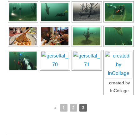
created by
InCollage
◄
1
2
3