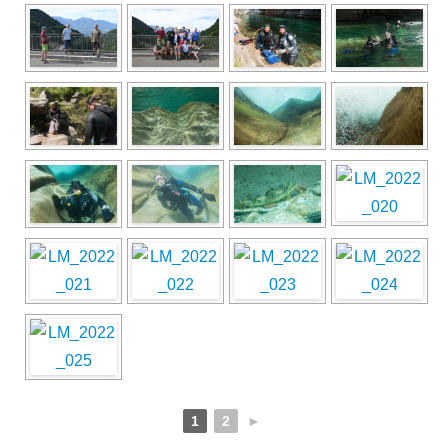
1
2
►