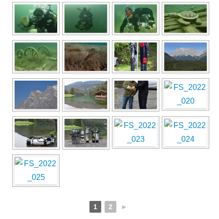
1
2
►