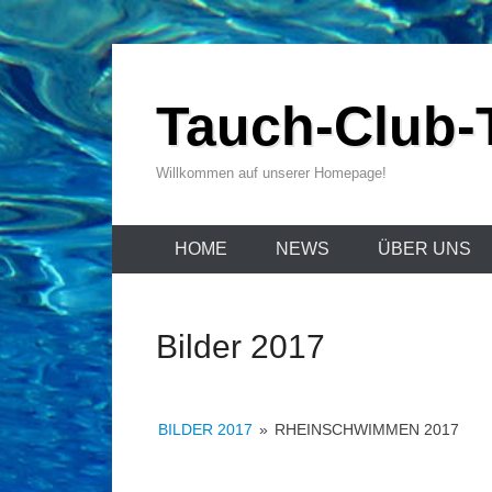
Zum
Inhalt
Tauch-Club-T
wechseln
Willkommen auf unserer Homepage!
HOME
NEWS
ÜBER UNS
Bilder 2017
BILDER 2017
»
RHEINSCHWIMMEN 2017